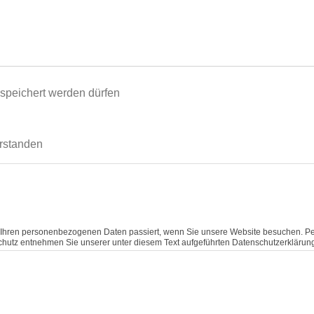
espeichert werden dürfen
rstanden
t Ihren personenbezogenen Daten passiert, wenn Sie unsere Website besuchen. Pe
chutz entnehmen Sie unserer unter diesem Text aufgeführten Datenschutzerklärun
iber. Dessen Kontaktdaten können Sie dem Impressum dieser Website entnehmen.