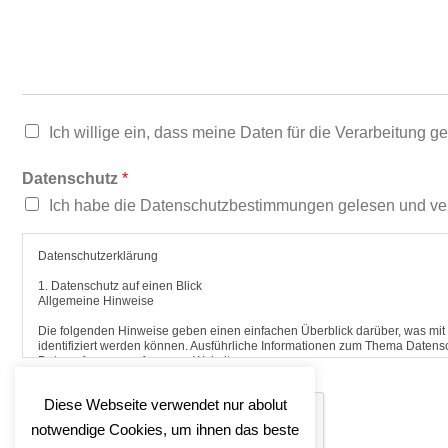
Ich willige ein, dass meine Daten für die Verarbeitung g
Datenschutz
*
Ich habe die Datenschutzbestimmungen gelesen und ve
Datenschutzerklärung
1. Datenschutz auf einen Blick
Allgemeine Hinweise
Die folgenden Hinweise geben einen einfachen Überblick darüber, was mi
identifiziert werden können. Ausführliche Informationen zum Thema Datens
Datenerfassung auf unserer Website
Wer ist verantwortlich für die Datenerfassung auf dieser Website?
Diese Webseite verwendet nur abolut
Die Datenverarbeitung auf dieser Website erfolgt durch den Websitebetre
Wie erfassen wir Ihre Daten?
notwendige Cookies, um ihnen das beste