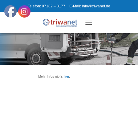
Telefon: 07182 – 3177
E-Mail: info@triwanet.de
T
O
G
G
L
E
N
A
V
Mehr Infos gibt’s
hier
.
I
G
A
T
I
O
N